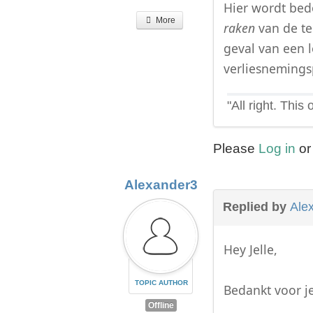
Hier wordt bedo
More
raken
van de te
geval van een l
verliesnemingsp
"All right. This
Please
Log in
o
Alexander3
Replied by
Ale
Hey Jelle,
TOPIC AUTHOR
Bedankt voor je
Offline