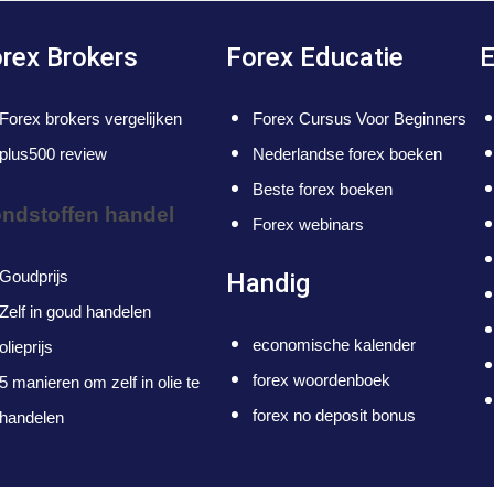
rex Brokers
Forex Educatie
E
Forex brokers vergelijken
Forex Cursus Voor Beginners
plus500 review
Nederlandse forex boeken
Beste forex boeken
ndstoffen handel
Forex webinars
Goudprijs
Handig
Zelf in goud handelen
economische kalender
olieprijs
forex woordenboek
5 manieren om zelf in olie te
forex no deposit bonus
handelen