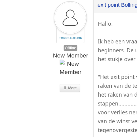
exit point Bolli
Hallo,
TOPIC AUTHOR
Ik heb een vra
Offline
beginners. De u
New Member
het stukje over
"Het exit point
raken van de t
More
het raken van 
stappen.........
voor verlies ne
van de winst vei
tegenovergeste