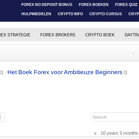
FOREX NO DEPOSIT BONUS
FOREX BOEKEN
FOREX QUIZ
HULPMIDDELEN
CRYPTO INFO
CRYPTO CURSUS
CRYP
EX STRATEGIE
FOREX BROKERS
CRYPTO BOEK
DAYTR
Het Boek Forex voor Ambitieuze Beginners
d
10 years 3 months