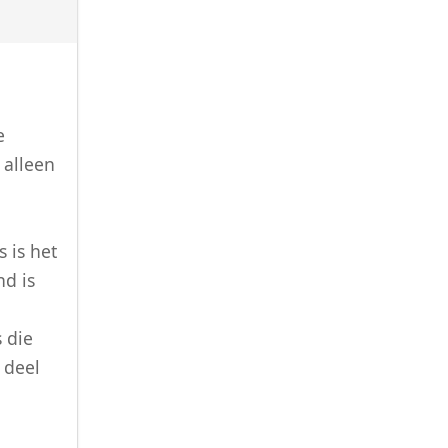
e
 alleen
 is het
nd is
s die
 deel