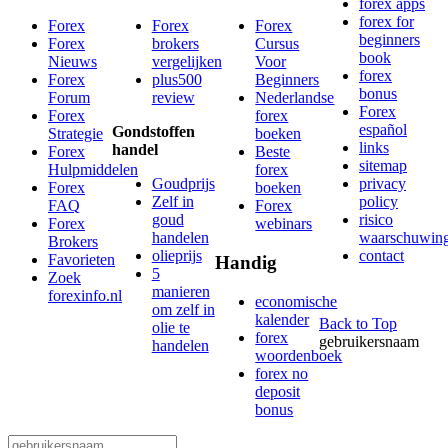
forex apps
forex for
Forex
Forex
Forex
beginners
Forex
brokers
Cursus
book
Nieuws
vergelijken
Voor
forex
Forex
plus500
Beginners
bonus
Forum
review
Nederlandse
Forex
Forex
forex
español
Gondstoffen
Strategie
boeken
links
handel
Forex
Beste
sitemap
Hulpmiddelen
forex
Goudprijs
privacy
Forex
boeken
Zelf in
policy
FAQ
Forex
goud
risico
Forex
webinars
handelen
waarschuwin
Brokers
olieprijs
contact
Favorieten
Handig
5
Zoek
manieren
forexinfo.nl
economische
om zelf in
kalender
Back to Top
olie te
forex
gebruikersnaam
handelen
woordenboek
forex no
deposit
bonus