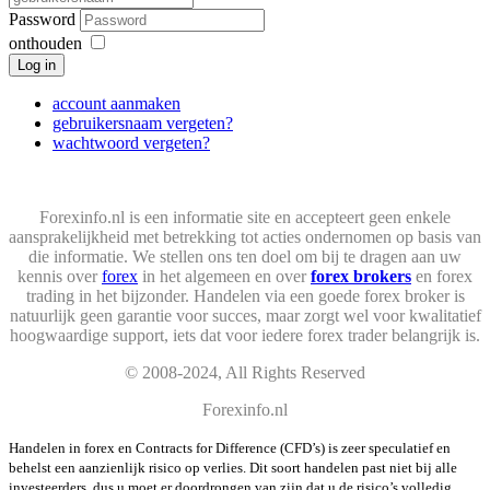
Password
onthouden
Log in
account aanmaken
gebruikersnaam vergeten?
wachtwoord vergeten?
Forexinfo.nl is een informatie site en accepteert geen enkele
aansprakelijkheid met betrekking tot acties ondernomen op basis van
die informatie. We stellen ons ten doel om bij te dragen aan uw
kennis over
forex
in het algemeen en over
forex brokers
en forex
trading in het bijzonder. Handelen via een goede forex broker is
natuurlijk geen garantie voor succes, maar zorgt wel voor kwalitatief
hoogwaardige support, iets dat voor iedere forex trader belangrijk is.
© 2008-2024, All Rights Reserved
Forexinfo.nl
Handelen in forex en Contracts for Difference (CFD’s) is zeer speculatief en
behelst een aanzienlijk risico op verlies. Dit soort handelen past niet bij alle
investeerders, dus u moet er doordrongen van zijn dat u de risico’s volledig