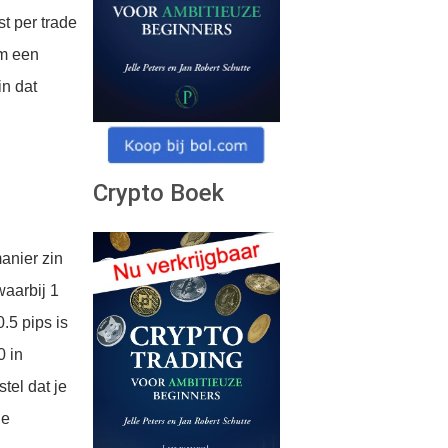
t per trade
om een
in dat
Crypto Boek
anier zin
waarbij 1
.5 pips is
0 in
tel dat je
je