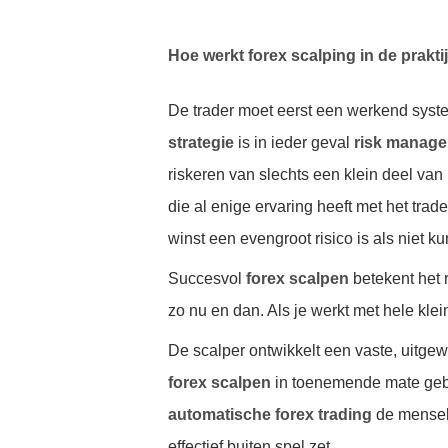
Hoe werkt forex scalping in de prakti
De trader moet eerst een werkend syst
strategie
is in ieder geval
risk manag
riskeren van slechts een klein deel van
die al enige ervaring heeft met het tra
winst een evengroot risico is als niet k
Succesvol
forex scalpen
betekent het 
zo nu en dan. Als je werkt met hele klei
De scalper ontwikkelt een vaste, uitgew
forex scalpen
in toenemende mate geb
automatische forex trading
de menseli
effectief buiten spel zet.