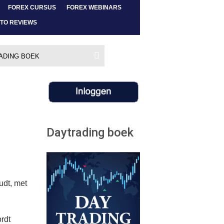
FOREX CURSUS
FOREX WEBINARS
TO REVIEWS
ADING BOEK
Daytrading boek
udt, met
rdt