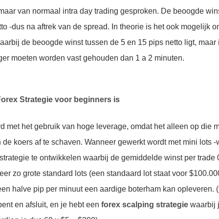
aar van normaal intra day trading gesproken. De beoogde wins
to -dus na aftrek van de spread. In theorie is het ook mogelijk 
aarbij de beoogde winst tussen de 5 en 15 pips netto ligt, maar 
anger moeten worden vast gehouden dan 1 a 2 minuten.
rex Strategie voor beginners is
rd met het gebruik van hoge leverage, omdat het alleen op die m
 de koers af te schaven. Wanneer gewerkt wordt met mini lots -
n strategie te ontwikkelen waarbij de gemiddelde winst per trade 0
keer zo grote standard lots (een standaard lot staat voor $100.00
een halve pip per minuut een aardige boterham kan opleveren. (s
pent en afsluit, en je hebt een
forex scalping strategie
waarbij 