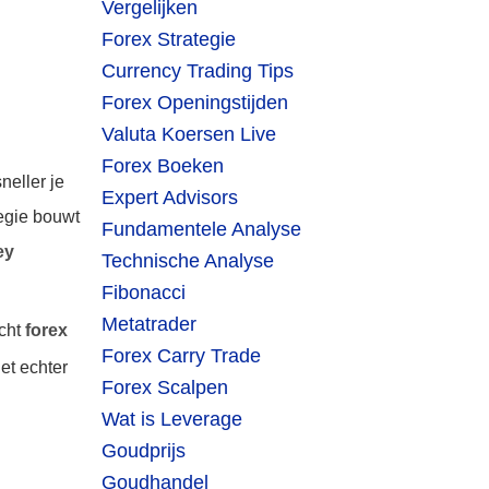
Vergelijken
Forex Strategie
Currency Trading Tips
Forex Openingstijden
Valuta Koersen Live
Forex Boeken
neller je
Expert Advisors
tegie bouwt
Fundamentele Analyse
ey
Technische Analyse
Fibonacci
Metatrader
acht
forex
Forex Carry Trade
het echter
Forex Scalpen
Wat is Leverage
Goudprijs
Goudhandel