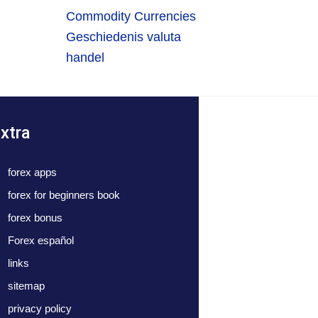
Commodity Currencies
Geschiedenis valuta
handel
xtra
forex apps
forex for beginners book
forex bonus
Forex español
links
sitemap
privacy policy