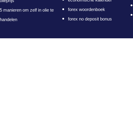
olieprijs
forex woordenboek
5 manieren om zelf in olie te
forex no deposit bonus
handelen