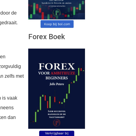
 door de
gedraait.
Forex Boek
een
zorgvuldig
n zelfs met
 is vaak
 ineens
ken dan