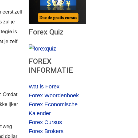
 eerst zelf
 zul je
Forex Quiz
ategie
is.
t je zelf
FOREX
INFORMATIE
Wat is Forex
r. Omdat
Forex Woordenboek
Forex Economische
kkelijker
Kalender
Forex Cursus
ct weg
Forex Brokers
d dollar