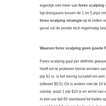
eigenlijk niet meer van
forex scalping
m
ligt doorgaans tussen de 1 en 5 pips net
forex scalping strategie
op te zetten w
geval zal de positie toch regelmatig l
Waarom forex scalping geen goede Fo
Forex scalping gaat per definitie gepaa
heeft om te proberen kleine winsten van
pip $1 is- is het weinig lucratief om ee
(oftewel $0,5). Dit is anders met de 10 
valuta) waar 1 pip $10 is en winst van 
in een uur tijd 60 standaard lot trades o