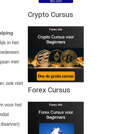
Crypto Cursus
alping
ijk in het
, iedereen
mgaan met
r, ook niet
Forex Cursus
om voor het
mdat
 daarvan)