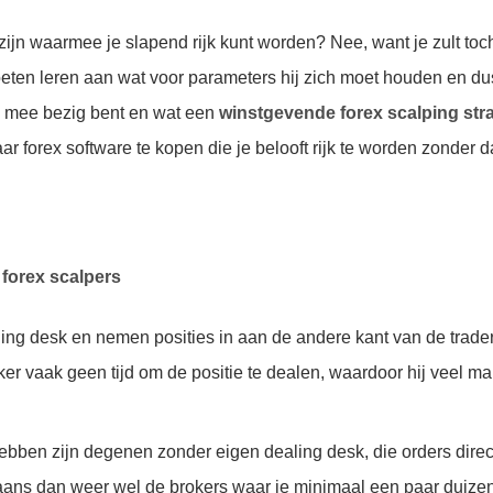
zijn waarmee je slapend rijk kunt worden? Nee, want je zult toch
ten leren aan wat voor parameters hij zich moet houden en dus
je mee bezig bent en wat een
winstgevende forex scalping str
 forex software te kopen die je belooft rijk te worden zonder da
 forex scalpers
ling desk en nemen posities in aan de andere kant van de trade
ker vaak geen tijd om de positie te dealen, waardoor hij veel ma
hebben zijn degenen zonder eigen dealing desk, die orders dire
rgaans dan weer wel de brokers waar je minimaal een paar duizen