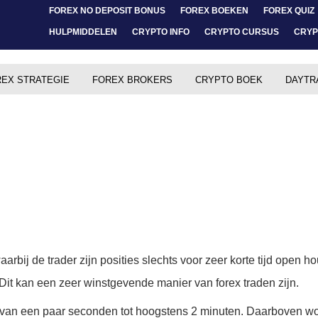
FOREX NO DEPOSIT BONUS
FOREX BOEKEN
FOREX QUIZ
HULPMIDDELEN
CRYPTO INFO
CRYPTO CURSUS
CRYP
EX STRATEGIE
FOREX BROKERS
CRYPTO BOEK
DAYTR
arbij de trader zijn posities slechts voor zeer korte tijd open ho
 Dit kan een zeer winstgevende manier van forex traden zijn.
eert van een paar seconden tot hoogstens 2 minuten. Daarboven wo