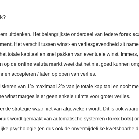
jk?
eem uitdenken. Het belangrijkste onderdeel van iedere
forex sc
ement
. Het verschil tussen winst- en verliesgevendheid zit namel
 het totale kapitaal en snel pakken van eventuele winst. Immers
den op de
online valuta markt
weet dat het niet goed kunnen o
unnen accepteren / laten oplopen van verlies.
riskeren van 1% maximaal 2% van je totale kapitaal en nooit mee
ne winst marges is er geen enkele ruimte voor groter verlies.
erkte strategie waar niet van afgeweken wordt. Dit is ook waar
ruik wordt gemaakt van automatische systemen (
forex bots
) o
jke psychologie (en dus ook de onvermijdelijke kwetsbaarheid