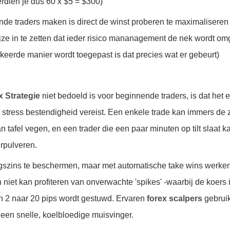
erdien je dus 60 x $5 = $300)
nde traders maken is direct de winst proberen te maximaliseren
ze in te zetten dat ieder risico mananagement de nek wordt om
keerde manier wordt toegepast is dat precies wat er gebeurt)
x Strategie
niet bedoeld is voor beginnende traders, is dat het 
en stress bestendigheid vereist. Een enkele trade kan immers de 
afel vegen, en een trader die een paar minuten op tilt slaat ka
rpulveren.
nigszins te beschermen, maar met automatische
take wins
werken
 niet kan profiteren van onverwachte 'spikes' -waarbij de koers
an 2 naar 20 pips wordt gestuwd. Ervaren
forex scalpers
gebrui
een snelle, koelbloedige muisvinger.