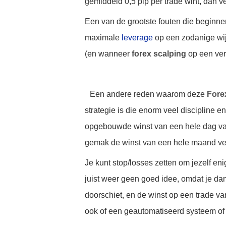
gemiddeld 0,5 pip per trade wint, dan v
Een van de grootste fouten die beginne
maximale
leverage
op een zodanige wij
(en wanneer
forex scalping
op een ver
Een andere reden waarom deze
Fore
strategie is die enorm veel discipline 
opgebouwde winst van een hele dag van t
gemak de winst van een hele maand ve
Je kunt stop/losses zetten om jezelf e
juist weer geen goed idee, omdat je dan
doorschiet, en de winst op een trade v
ook of een geautomatiseerd systeem of 