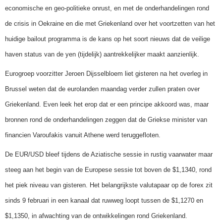
economische en geo-politieke onrust, en met de onderhandelingen rond
de crisis in Oekraine en die met Griekenland over het voortzetten van het
huidige bailout programma is de kans op het soort nieuws dat de veilige
haven status van de yen (tijdelijk) aantrekkelijker maakt aanzienlijk.
Eurogroep voorzitter Jeroen Dijsselbloem liet gisteren na het overleg in
Brussel weten dat de eurolanden maandag verder zullen praten over
Griekenland. Even leek het erop dat er een principe akkoord was, maar
bronnen rond de onderhandelingen zeggen dat de Griekse minister van
financien Varoufakis vanuit Athene werd teruggefloten.
De EUR/USD bleef tijdens de Aziatische sessie in rustig vaarwater maar
steeg aan het begin van de Europese sessie tot boven de $1,1340, rond
het piek niveau van gisteren. Het belangrijkste valutapaar op de forex zit
sinds 9 februari in een kanaal dat ruwweg loopt tussen de $1,1270 en
$1,1350, in afwachting van de ontwikkelingen rond Griekenland.