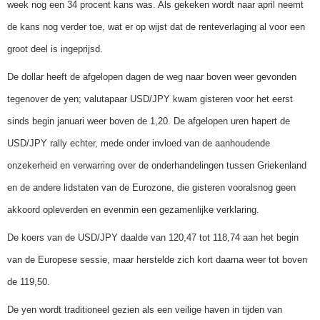
week nog een 34 procent kans was. Als gekeken wordt naar april neemt
de kans nog verder toe, wat er op wijst dat de renteverlaging al voor een
groot deel is ingeprijsd.
De dollar heeft de afgelopen dagen de weg naar boven weer gevonden
tegenover de yen; valutapaar USD/JPY kwam gisteren voor het eerst
sinds begin januari weer boven de 1,20. De afgelopen uren hapert de
USD/JPY rally echter, mede onder invloed van de aanhoudende
onzekerheid en verwarring over de onderhandelingen tussen Griekenland
en de andere lidstaten van de Eurozone, die gisteren vooralsnog geen
akkoord opleverden en evenmin een gezamenlijke verklaring.
De koers van de USD/JPY daalde van 120,47 tot 118,74 aan het begin
van de Europese sessie, maar herstelde zich kort daarna weer tot boven
de 119,50.
De yen wordt traditioneel gezien als een veilige haven in tijden van