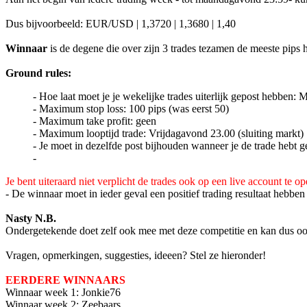
Dus bijvoorbeeld: EUR/USD | 1,3720 | 1,3680 | 1,40
Winnaar
is de degene die over zijn 3 trades tezamen de meeste pips 
Ground rules:
- Hoe laat moet je je wekelijke trades uiterlijk gepost hebben
- Maximum stop loss: 100 pips (was eerst 50)
- Maximum take profit: geen
- Maximum looptijd trade: Vrijdagavond 23.00 (sluiting markt)
- Je moet in dezelfde post bijhouden wanneer je de trade hebt ge
-
Je bent uiteraard niet verplicht de trades ook op een live account te o
- De winnaar moet in ieder geval een positief trading resultaat hebben
Nasty N.B.
Ondergetekende doet zelf ook mee met deze competitie en kan dus o
Vragen, opmerkingen, suggesties, ideeen? Stel ze hieronder!
EERDERE WINNAARS
Winnaar week 1: Jonkie76
Winnaar week 2: Zeebaars