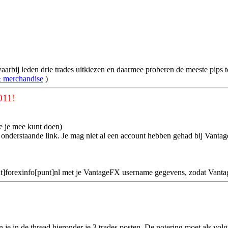
aarbij leden drie trades uitkiezen en daarmee proberen de meeste pips 
& merchandise
)
011!
e je mee kunt doen)
onderstaande link. Je mag niet al een account hebben gehad bij Vanta
o[at]forexinfo[punt]nl met je VantageFX username gegevens, zodat Vanta
in de thread hieronder je 3 trades posten. De notering moet als volgt zij