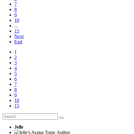
7
8
9
10
...
15
Next
End
1
2
3
4
5
6
7
8
9
10
15
Jelle
Topic Author