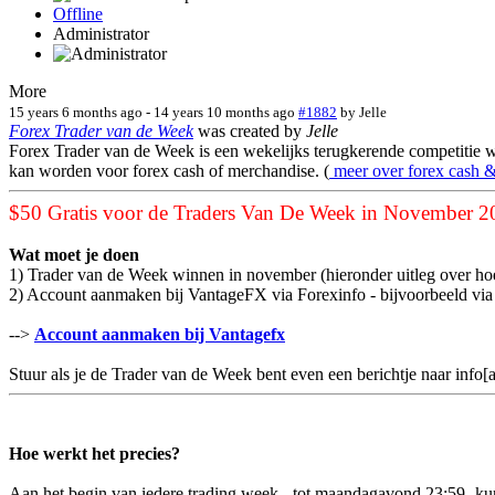
Offline
Administrator
More
15 years 6 months ago
-
14 years 10 months ago
#1882
by
Jelle
Forex Trader van de Week
was created by
Jelle
Forex Trader van de Week is een wekelijks terugkerende competitie w
kan worden voor forex cash of merchandise. (
meer over forex cash 
$50 Gratis voor de Traders Van De Week in November 2
Wat moet je doen
1) Trader van de Week winnen in november (hieronder uitleg over ho
2) Account aanmaken bij VantageFX via Forexinfo - bijvoorbeeld via 
-->
Account aanmaken bij Vantagefx
Stuur als je de Trader van de Week bent even een berichtje naar inf
Hoe werkt het precies?
Aan het begin van iedere trading week - tot maandagavond 23:59- kun je 