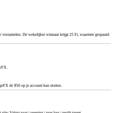
te verzamelen. De wekelijkse winnaar krijgt 25 Fi, waarmee gespaard
geFX.
geFX de $50 op je account kan storten.
n: Valuta paar | opening | stop loss | profit target.