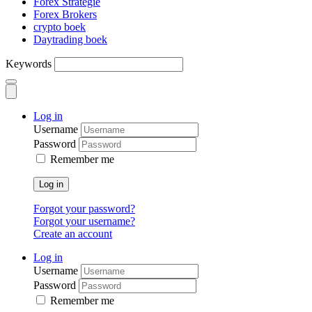
Forex Strategie
Forex Brokers
crypto boek
Daytrading boek
Keywords
Log in
Username
Password
Remember me
Log in
Forgot your password?
Forgot your username?
Create an account
Log in
Username
Password
Remember me